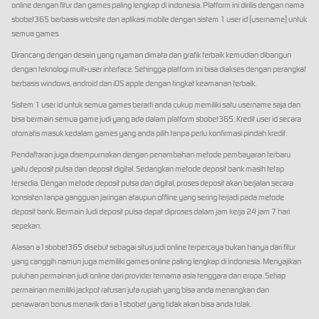
online dengan fitur dan games paling lengkap di indonesia. Platform ini dirilis dengan nama
sbobet365 berbasis website dan aplikasi mobile dengan sistem 1 user id (username) untuk
semua games.
Dirancang dengan desain yang nyaman dimata dan grafik terbaik kemudian dibangun
dengan teknologi multi-user interface. Sehingga platform ini bisa diakses dengan perangkat
berbasis windows, android dan iOS apple dengan tingkat keamanan terbaik.
Sistem 1 user id untuk semua games berarti anda cukup memiliki satu username saja dan
bisa bermain semua game judi yang ada dalam platform sbobet365. Kredit user id secara
otomatis masuk kedalam games yang anda pilih tanpa perlu konfirmasi pindah kredit.
Pendaftaran juga disempurnakan dengan penambahan metode pembayaran terbaru
yaitu deposit pulsa dan deposit digital. Sedangkan metode deposit bank masih tetap
tersedia. Dengan metode deposit pulsa dan digital, proses deposit akan berjalan secara
konsisten tanpa gangguan jaringan ataupun offline yang sering terjadi pada metode
deposit bank. Bermain Judi deposit pulsa dapat diproses dalam jam kerja 24 jam 7 hari
sepekan.
Alasan a1sbobet365 disebut sebagai situs judi online terpercaya bukan hanya dari fitur
yang canggih namun juga memiliki games online paling lengkap di indonesia. Menyajikan
puluhan permainan judi online dari provider ternama asia tenggara dan eropa. Setiap
permainan memiliki jackpot ratusan juta rupiah yang bisa anda menangkan dan
penawaran bonus menarik dari a1sbobet yang tidak akan bisa anda tolak.