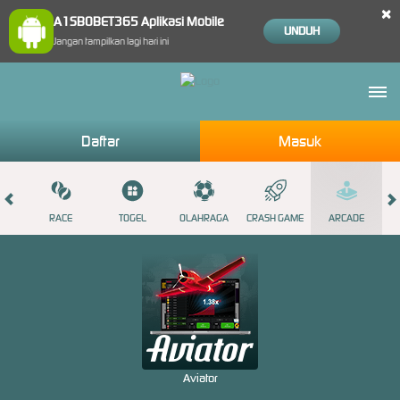
×
A1SBOBET365 Aplikasi Mobile
UNDUH
Jangan tampilkan lagi hari ini
Daftar
Masuk
SINO
RACE
TOGEL
OLAHRAGA
CRASH GAME
ARCADE
Aviator