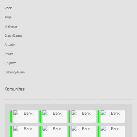
Race
Togel
Olahraga
Crash Game
Arcade
Poker
E-Sports
Sabung Ayam
Komunitas