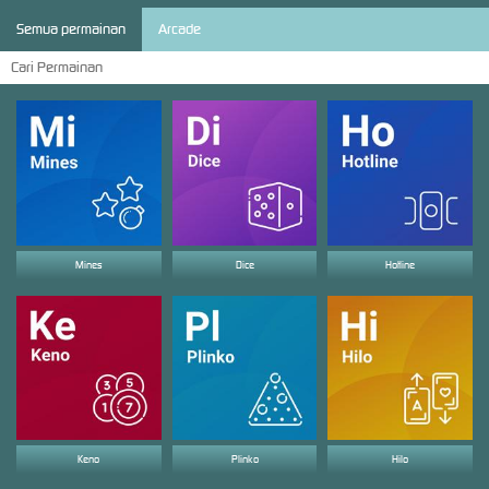
Semua permainan
Arcade
Mines
Dice
Hotline
Keno
Plinko
Hilo