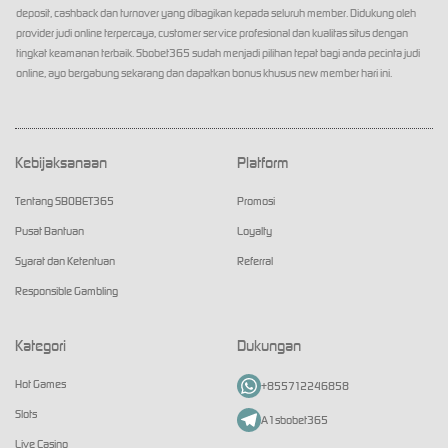
deposit, cashback dan turnover yang dibagikan kepada seluruh member. Didukung oleh
provider judi online terpercaya, customer service profesional dan kualitas situs dengan
tingkat keamanan terbaik. Sbobet365 sudah menjadi pilihan tepat bagi anda pecinta judi
online, ayo bergabung sekarang dan dapatkan bonus khusus new member hari ini.
Kebijaksanaan
Platform
Tentang SBOBET365
Promosi
Pusat Bantuan
Loyalty
Syarat dan Ketentuan
Referral
Responsible Gambling
Kategori
Dukungan
Hot Games
+855712246858
Slots
A1sbobet365
Live Casino