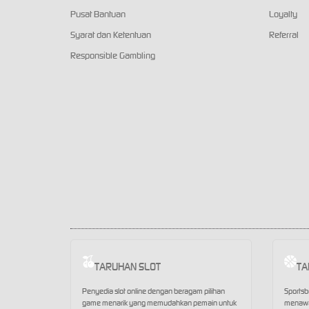
Pusat Bantuan
Loyalty
Syarat dan Ketentuan
Referral
Responsible Gambling
TARUHAN SLOT
TA
Penyedia slot online dengan beragam pilihan
Sportsb
game menarik yang memudahkan pemain untuk
menawar