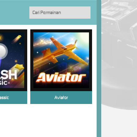
assic
Aviator