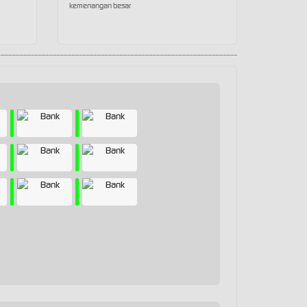
kemenangan besar