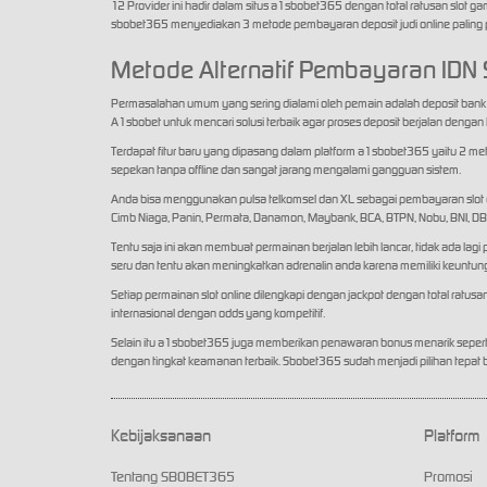
12 Provider ini hadir dalam situs a1sbobet365 dengan total ratusan slot g
sbobet365 menyediakan 3 metode pembayaran deposit judi online paling pra
Metode Alternatif Pembayaran IDN S
Permasalahan umum yang sering dialami oleh pemain adalah deposit bank y
A1sbobet untuk mencari solusi terbaik agar proses deposit berjalan dengan 
Terdapat fitur baru yang dipasang dalam platform a1sbobet365 yaitu 2 metode
sepekan tanpa offline dan sangat jarang mengalami gangguan sistem.
Anda bisa menggunakan pulsa telkomsel dan XL sebagai pembayaran slot de
Cimb Niaga, Panin, Permata, Danamon, Maybank, BCA, BTPN, Nobu, BNI, DBS,
Tentu saja ini akan membuat permainan berjalan lebih lancar, tidak ada lagi 
seru dan tentu akan meningkatkan adrenalin anda karena memiliki keuntung
Setiap permainan slot online dilengkapi dengan jackpot dengan total ratusa
internasional dengan odds yang kompetitif.
Selain itu a1sbobet365 juga memberikan penawaran bonus menarik seperti b
dengan tingkat keamanan terbaik. Sbobet365 sudah menjadi pilihan tepat b
Kebijaksanaan
Platform
Tentang SBOBET365
Promosi