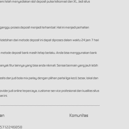
i telah menyediakan slot deposit pulsa telkomsel dan XL. Jadi situs
anggu proses deposit menjadi terhambat. Hal ini menjadi perhatian
 Kelebihan dari metode deposit ini dapat diproses dalam waktu 24 jam 7 hari
n metode deposit bank masih tetap berlaku. Anda bisa menggunakan bank
 banyak fitur lainnya yang bisa anda nikmati. Sensai bermain yang jauh lebih
s dan judi bola mix parlay dengan pilihan partai liga kecil, besar, lokal dan
r judi online terpercaya, customer service profesional dan kualitas situs
i ini.
an
Komunitas
5712246858