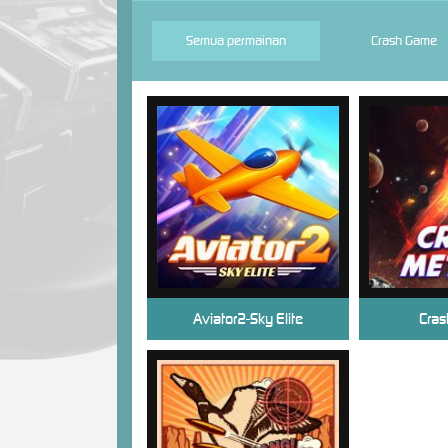
Semua permainan
Crash Game
Aviator2-Sky Elite
Cras