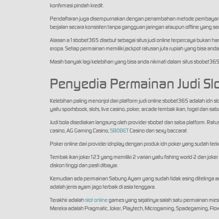
konfirmasi pindah kredit.
Pendaftaran juga disempurnakan dengan penambahan metode pembayaran terb
berjalan secara konsisten tanpa gangguan jaringan ataupun offline yang ser
Alasan a1sbobet365 disebut sebagai situs judi online terpercaya bukan han
eropa. Setiap permainan memiliki jackpot ratusan juta rupiah yang bisa a
Masih banyak lagi kelebihan yang bisa anda nikmati dalam situs sbobet36
Penyedia Permainan Judi Slo
Kelebihan paling menonjol dari platform judi online sbobet365 adalah idn s
yaitu sportsbook, slots, live casino, poker, arcade tembak ikan, togel dan s
Judi bola disediakan langsung oleh provider sbobet dan saba platform. Ratu
casino, AG Gaming Casino,
SBOBET
Casino dan sexy baccarat.
Poker online dari provider idnplay dengan produk idn poker yang sudah terk
Tembak ikan joker123 yang memiliki 2 varian yaitu fishing world 2 dan joke
diskon tinggi dan pasti dibayar.
Kemudian ada permainan Sabung Ayam yang sudah tidak asing ditelinga and
adalah jenis ayam jago terbaik di asia tenggara.
Terakhir adalah
slot online
games yang sejatinya salah satu permainan mesin
Mereka adalah Pragmatic, Joker, Playtech, Microgaming, Spadegaming, Flow 