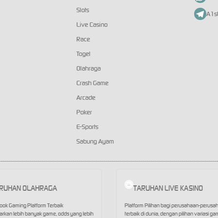
Slots
A1s
Live Casino
Race
Togel
Olahraga
Crash Game
Arcade
Poker
E-Sports
Sabung Ayam
RUHAN OLAHRAGA
TARUHAN LIVE KASINO
ook Gaming Platform Terbaik
Platform Pilihan bagi perusahaan-perusa
kan lebih banyak game, odds yang lebih
terbaik di dunia, dengan pilihan variasi g