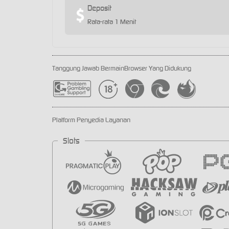
Deposit
Rata-rata 1 Menit
Tanggung Jawab Bermain
Browser Yang Didukung
Platform Penyedia Layanan
Slots