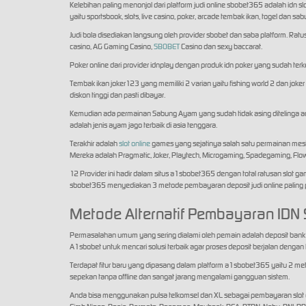
Kelebihan paling menonjol dari platform judi online sbobet365 adalah idn s
yaitu sportsbook, slots, live casino, poker, arcade tembak ikan, togel dan s
Judi bola disediakan langsung oleh provider sbobet dan saba platform. Ratu
casino, AG Gaming Casino,
SBOBET
Casino dan sexy baccarat.
Poker online dari provider idnplay dengan produk idn poker yang sudah terk
Tembak ikan joker123 yang memiliki 2 varian yaitu fishing world 2 dan joke
diskon tinggi dan pasti dibayar.
Kemudian ada permainan Sabung Ayam yang sudah tidak asing ditelinga and
adalah jenis ayam jago terbaik di asia tenggara.
Terakhir adalah
slot online
games yang sejatinya salah satu permainan mesin
Mereka adalah Pragmatic, Joker, Playtech, Microgaming, Spadegaming, Flow 
12 Provider ini hadir dalam situs a1sbobet365 dengan total ratusan slot g
sbobet365 menyediakan 3 metode pembayaran deposit judi online paling pra
Metode Alternatif Pembayaran IDN S
Permasalahan umum yang sering dialami oleh pemain adalah deposit bank y
A1sbobet untuk mencari solusi terbaik agar proses deposit berjalan dengan 
Terdapat fitur baru yang dipasang dalam platform a1sbobet365 yaitu 2 metode
sepekan tanpa offline dan sangat jarang mengalami gangguan sistem.
Anda bisa menggunakan pulsa telkomsel dan XL sebagai pembayaran slot de