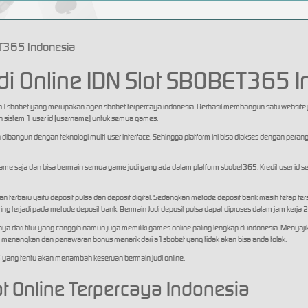
ET365 Indonesia
i Online IDN Slot SBOBET365 
sbobet yang merupakan agen sbobet terpercaya indonesia. Berhasil membangun satu website judi 
n sistem 1 user id (username) untuk semua games.
ibangun dengan teknologi multi-user interface. Sehingga platform ini bisa diakses dengan pera
name saja dan bisa bermain semua game judi yang ada dalam platform sbobet365. Kredit user id 
aru yaitu deposit pulsa dan deposit digital. Sedangkan metode deposit bank masih tetap tersed
ing terjadi pada metode deposit bank. Bermain Judi deposit pulsa dapat diproses dalam jam kerja 
ya dari fitur yang canggih namun juga memiliki games online paling lengkap di indonesia. Menyaji
nda menangkan dan penawaran bonus menarik dari a1sbobet yang tidak akan bisa anda tolak.
5 yang tentu akan menambah keseruan bermain judi online.
t Online Terpercaya Indonesia