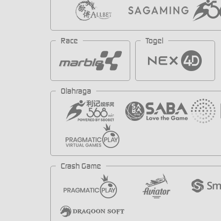
Race
Togel
Olahraga
Crash Game