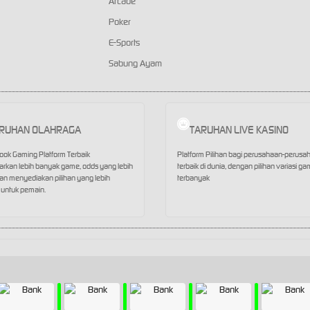
Arcade
Poker
E-Sports
Sabung Ayam
RUHAN OLAHRAGA
TARUHAN LIVE KASINO
ook Gaming Platform Terbaik
Platform Pilihan bagi perusahaan-perusa
kan lebih banyak game, odds yang lebih
terbaik di dunia, dengan pilihan variasi g
 dan menyediakan pilihan yang lebih
terbanyak
untuk pemain.