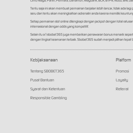
Cimb Niaga, Panin, Permata, Danamon, Maybank, BCA, BTPN, Nobu, BNI, DBS,
Tentu saja ini akan membuat permainan berjalan lebih lancar, tidak ada lagi 
seru dan tentu akan meningkatkan adrenalin anda karena memiliki keuntung
Setiap permainan slot online dilengkapi dengan jackpot dengan total ratusa
internasional dengan odds yang kompetitif.
Selain itu a1sbobet365 juga memberikan penawaran bonus menarik seperti b
dengan tingkat keamanan terbaik. Sbobet365 sudah menjadi pilihan tepat b
Kebijaksanaan
Platform
Tentang SBOBET365
Promosi
Pusat Bantuan
Loyalty
Syarat dan Ketentuan
Referral
Responsible Gambling