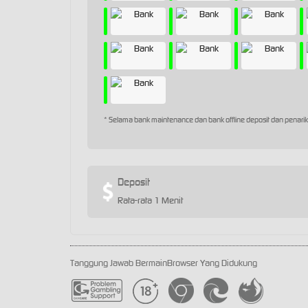
* Selama bank maintenance dan bank offline deposit dan penarik
Deposit
Rata-rata 1 Menit
Tanggung Jawab Bermain
Browser Yang Didukung