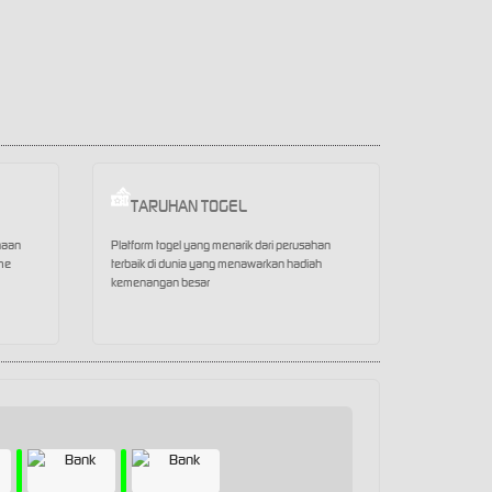
TARUHAN TOGEL
haan
Platform togel yang menarik dari perusahan
ame
terbaik di dunia yang menawarkan hadiah
kemenangan besar