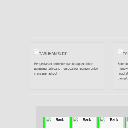
TARUHAN SLOT
TA
Penyedia slot online dengan beragam pilihan
Sportsb
game menarik yang memudahkan pemain untuk
menawar
mencapai jackpot
tinggi,
banyak 