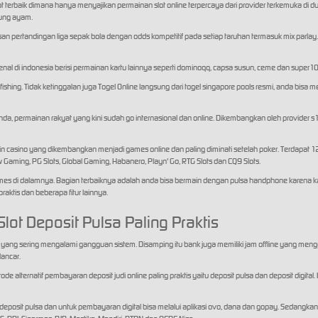
lot terbaik dimana hanya menyajikan permainan slot online terpercaya dari provider terkemuka di d
abung ayam.
san pertandingan liga sepak bola dengan odds kompetitif pada setiap taruhan termasuk mix parlay. 
enal di indonesia berisi permainan kartu lainnya seperti dominoqq, capsa susun, ceme dan super10
r fishing. Tidak ketinggalan juga Togel Online langsung dari togel singapore pools resmi, anda b
a, permainan rakyat yang kini sudah go internasional dan online. Dikembangkan oleh provider 
 casino yang dikembangkan menjadi games online dan paling diminati setelah poker. Terdapat 12
Gaming, PG Slots, Global Gaming, Habanero, Playn' Go, RTG Slots dan CQ9 Slots.
ames di dalamnya. Bagian terbaiknya adalah anda bisa bermain dengan pulsa handphone karena kam
ktis dan beberapa fitur lainnya.
lot Deposit Pulsa Paling Praktis
ang sering mengalami gangguan sistem. Disamping itu bank juga memiliki jam offline yang mengg
lancar.
 alternatif pembayaran deposit judi online paling praktis yaitu deposit pulsa dan deposit digital.
posit pulsa dan untuk pembayaran digital bisa melalui aplikasi ovo, dana dan gopay. Sedangka