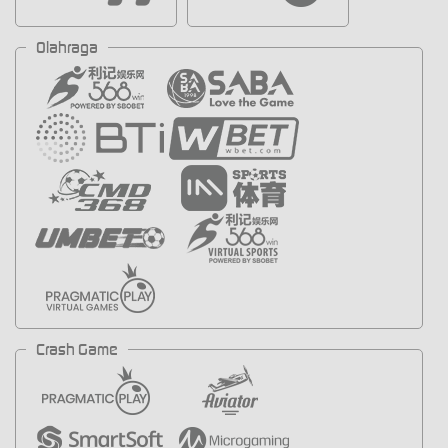
Olahraga
Crash Game