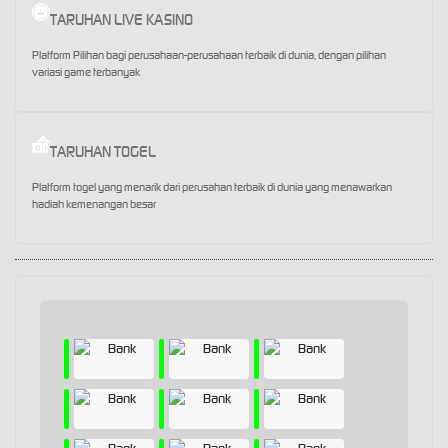
TARUHAN LIVE KASINO
Platform Pilihan bagi perusahaan-perusahaan terbaik di dunia, dengan pilihan
variasi game terbanyak
TARUHAN TOGEL
Platform togel yang menarik dari perusahan terbaik di dunia yang menawarkan
hadiah kemenangan besar