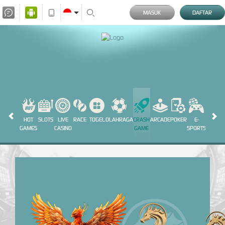
MASUK
DAFTAR
HOT
SLOTS
LIVE
RACE
TOGEL
OLAHRAGA
CRASH
ARCADE
POKER
E-
SABUN
GAMES
CASINO
GAME
SPORTS
AYAM