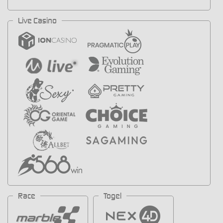
Live Casino
Race
Togel