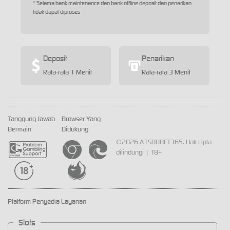
* Selama bank maintenance dan bank offline deposit dan penarikan
tidak dapat diproses
Deposit
Penarikan
Rata-rata 1 Menit
Rata-rata 3 Menit
Tanggung Jawab
Browser Yang
Bermain
Didukung
©2026 A1SBOBET365. Hak cipta
dilindungi | 18+
Platform Penyedia Layanan
Slots