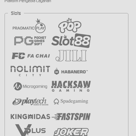
Platform Penyedia Layanan
Slots