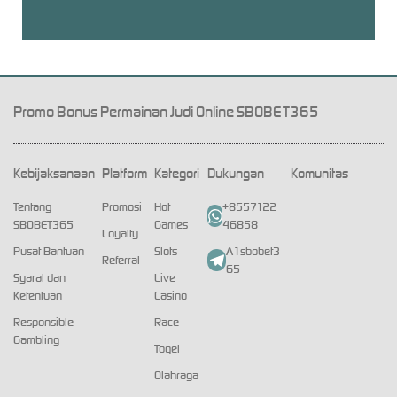
Promo Bonus Permainan Judi Online SBOBET365
Kebijaksanaan
Platform
Kategori
Dukungan
Komunitas
Tentang
Promosi
Hot
+8557122
SBOBET365
Games
46858
Loyalty
Pusat Bantuan
Slots
A1sbobet3
Referral
65
Syarat dan
Live
Ketentuan
Casino
Responsible
Race
Gambling
Togel
Olahraga