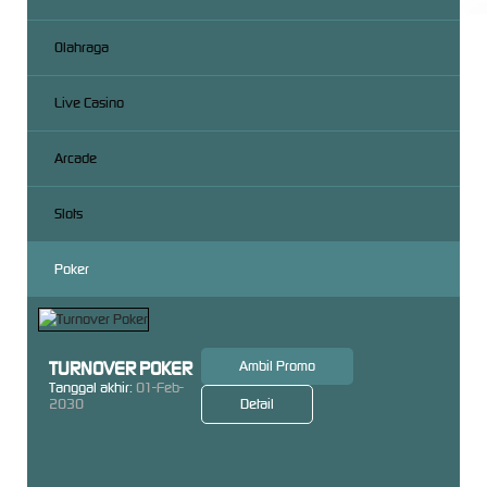
Olahraga
Live Casino
Arcade
Slots
Poker
Ambil Promo
TURNOVER POKER
Tanggal akhir:
01-Feb-
Detail
2030