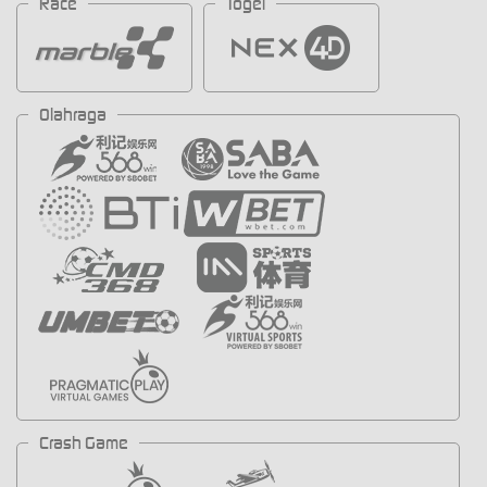
Race
Togel
Olahraga
Crash Game