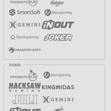
Arcade