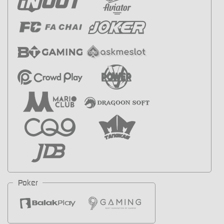
Poker