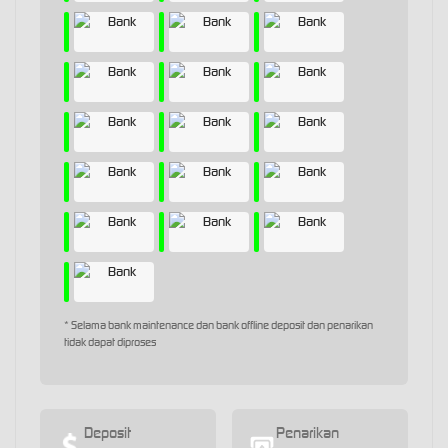
* Selama bank maintenance dan bank offline deposit dan penarikan
tidak dapat diproses
Deposit
Penarikan