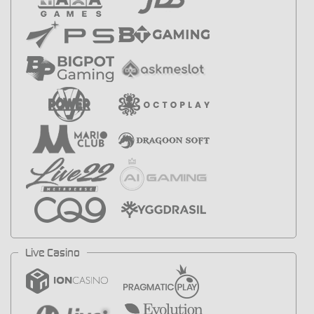
Live Casino