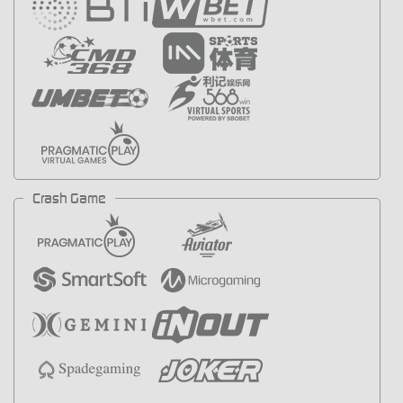
Crash Game