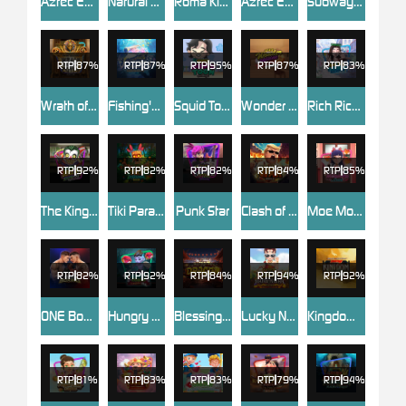
Aztec Empire 1000
Natural Ace
Roma Kingdom
Aztec Empire
Subway Runner
RTP
87%
RTP
87%
RTP
95%
RTP
87%
RTP
83%
Wrath of Egypt
Fishing's Paradise
Squid Toon
Wonder Cuisine
Rich Rich Water
RTP
92%
RTP
82%
RTP
82%
RTP
84%
RTP
85%
The King Joker
Tiki Paradise
Punk Star
Clash of War
Moe Moe Cute
RTP
82%
RTP
92%
RTP
84%
RTP
94%
RTP
92%
ONE Boxing
Hungry Krahung
Blessing of the Dragon
Lucky NangKwak
Kingdom Z
RTP
81%
RTP
83%
RTP
83%
RTP
79%
RTP
94%