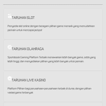
TARUHAN SLOT
Penyedia slot online dengan beragam pilihan game menarik yang memudahkan
pemain untuk mencapai jackpot
TARUHAN OLAHRAGA
Sportsbook Gaming Platform Terbaik menawarkan lebih banyak game, odds yang
lebih tinggi, dan menyediakan pilihan yang lebih banyak untuk pemain.
TARUHAN LIVE KASINO
Platform Pilihan bagi perusahaan-perusahaan terbaik di dunia, dengan pilihan
variasi game terbanyak