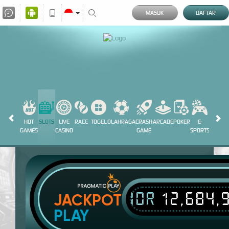
MASUK
DAFTAR
HOT
SLOTS
LIVE
RACE
TOGEL
OLAHRAGA
CRASH
ARCADE
POKER
E-
SABUN
GAMES
CASINO
GAME
SPORTS
AYAM
IDR
12,684,
JACKPOT
PLAY