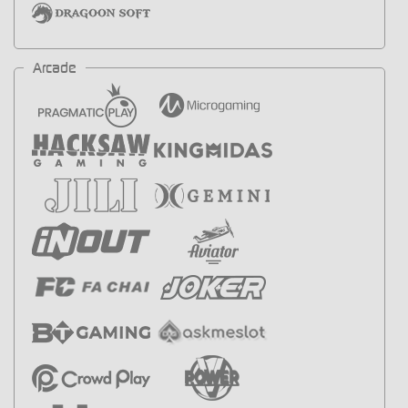
Arcade