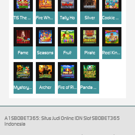
TIS The Season
Fire Wheel
Tally Ho
Silver
Cookie Pop
Fame
Seasons
Fruit
Pirate
Reel King Mega
Mystery Reels Power Reels
Archer
Fire of Riverside
Panda Magic II
A1SBOBET365: Situs Judi Online IDN Slot SBOBET365
Indonesia