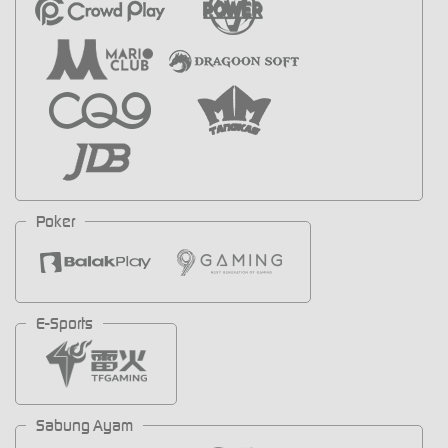
Poker
E-Sports
Sabung Ayam