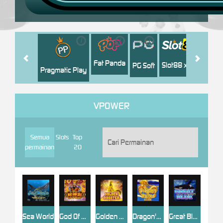
i
i
i
i
i
Facha
Fat Panda
Slot88 x PP
PG Soft
Pragmatic Play
VPOWER
Semua
Slots
Top
permainan
20
Sea World
God Of Wealth
Golden Rooster
Dragon's Riches
Great Blue