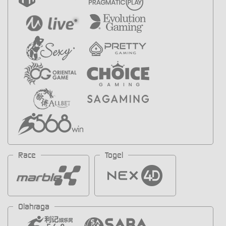
Race
Togel
Olahraga