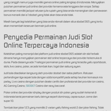
yang canggih namun juga memiliki games online paling lengkap di indonesia. Menyajikan
puluhan permainan judi online dari provider ternama asia tenggara dan eropa. Setiap
permainan memiliki jackpot ratusan juta rupiah yang bisa anda menangkan dan penawaran
bonus menarik dari a1sbobet yang tidak akan bisa anda tolak.
Masih banyak lagi kelebihan yang bisa anda nikmati dalam situs sbobet365 yang tentu
akan menambah keseruan bermain judi online.
Penyedia Permainan Judi Slot
Online Terpercaya Indonesia
Kelebihan paling menonjol dari platform judi online sbobet365 adalah idn slot terbaik
dimana hanya menyajikan permainan slot online terpercaya dari provider terkemuka di
dunia. Pada dasarnya ada 7 kategori permainan judi online yang tersedia yaitu sportsbook,
slots, live casino, poker, arcade tembak ikan, togel dan sabung ayam.
Judi bola disediakan langsung oleh provider sbobet dan saba platform. Ratusan
pertandingan liga sepak bola dengan odds kompetitif pada setiap taruhan termasuk mix
parlay. Live casino dengan puluhan dealer cantik dan profesional dari provider ion casino,
AG Gaming Casino,
SBOBET
Casino dan sexy baccarat.
Poker online dari provider idnplay dengan produk idn poker yang sudah terkenal di
indonesia berisi permainan kartu lainnya seperti dominoqq, capsa susun, ceme dan
super10.
Tembak ikan joker123 yang memiliki 2 varian yaitu fishing world 2 dan joker fishing. Tidak