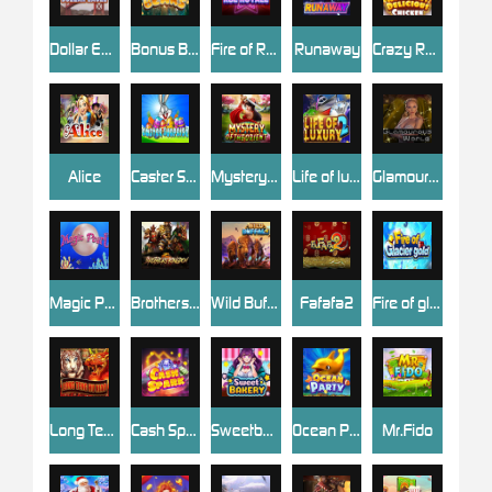
Dollar Eagle
Bonus Bears
Fire of Rue Royale
Runaway
Crazy Restaurant
Alice
Caster Surprise
Mystery Of The Orient
Life of luxury II
Glamourous World
Magic Pearl
Brothers Kingdom
Wild Buffalo
Fafafa2
Fire of glacier gold
Long Teng Hu Xiao
Cash Spark
Sweetbakery
Ocean Party
Mr.Fido