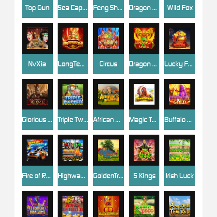
Top Gun
Sea Captain
Feng Shen
Dragon City
Wild Fox
NvXia
LongTengHuXiao2
Circus
Dragon Gold
Lucky Fortune
Glorious Rome
Triple Twister
African Wildlife
Magic Totem
Buffalo Gold
Fire of Route 66
Highway King
GoldenTree
5 Kings
Irish Luck