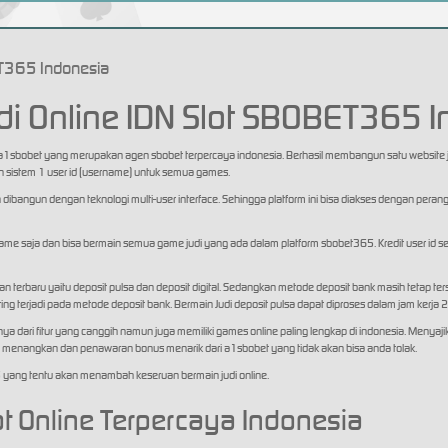
ET365 Indonesia
i Online IDN Slot SBOBET365 
sbobet yang merupakan agen sbobet terpercaya indonesia. Berhasil membangun satu website judi 
n sistem 1 user id (username) untuk semua games.
ibangun dengan teknologi multi-user interface. Sehingga platform ini bisa diakses dengan pera
name saja dan bisa bermain semua game judi yang ada dalam platform sbobet365. Kredit user id 
aru yaitu deposit pulsa dan deposit digital. Sedangkan metode deposit bank masih tetap tersed
ing terjadi pada metode deposit bank. Bermain Judi deposit pulsa dapat diproses dalam jam kerja 
ya dari fitur yang canggih namun juga memiliki games online paling lengkap di indonesia. Menyaji
nda menangkan dan penawaran bonus menarik dari a1sbobet yang tidak akan bisa anda tolak.
5 yang tentu akan menambah keseruan bermain judi online.
t Online Terpercaya Indonesia