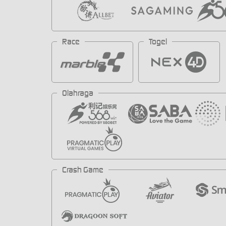
Race
Togel
Olahraga
Crash Game