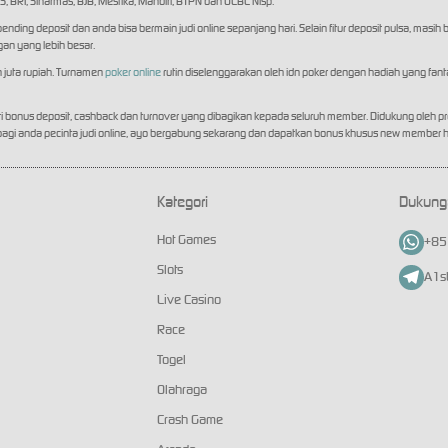
 BRI, Sinarmas, BJB, Mestika, Mandiri, BTPN dan OCBC Nisp.
pending deposit dan anda bisa bermain judi online sepanjang hari. Selain fitur deposit pulsa, masih
an yang lebih besar.
n juta rupiah. Turnamen
poker online
rutin diselenggarakan oleh idn poker dengan hadiah yang fantasti
onus deposit, cashback dan turnover yang dibagikan kepada seluruh member. Didukung oleh provide
agi anda pecinta judi online, ayo bergabung sekarang dan dapatkan bonus khusus new member har
Kategori
Dukung
Hot Games
+85
Slots
A1s
Live Casino
Race
Togel
Olahraga
Crash Game