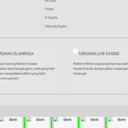
Arcade
Poker
E-Sports
Sabung Ayam
RUHAN OLAHRAGA
TARUHAN LIVE KASINO
ook Gaming Platform Terbaik
Platform Pilihan bagi perusahaan-perusa
kan lebih banyak game, odds yang lebih
terbaik di dunia, dengan pilihan variasi g
 dan menyediakan pilihan yang lebih
terbanyak
untuk pemain.