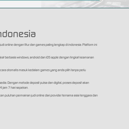
Indonesia
online dengan fitur dan games paling lengkap di indonesia. Platform ini
ngkat berbasis windows, android dan iOS apple dengan tingkat keamanan
secara otomatis masuk kedalam games yang anda pilih tanpa perlu
ia. Dengan metode deposit pulsa dan digital, proses deposit akan
24 jam 7 hari sepekan.
kan puluhan permainan judi online dari provider ternama asia tenggara dan