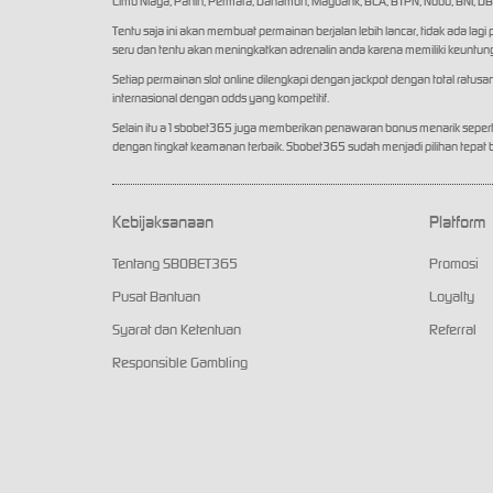
Cimb Niaga, Panin, Permata, Danamon, Maybank, BCA, BTPN, Nobu, BNI, DBS,
Tentu saja ini akan membuat permainan berjalan lebih lancar, tidak ada lagi 
seru dan tentu akan meningkatkan adrenalin anda karena memiliki keuntung
Setiap permainan slot online dilengkapi dengan jackpot dengan total ratusa
internasional dengan odds yang kompetitif.
Selain itu a1sbobet365 juga memberikan penawaran bonus menarik seperti b
dengan tingkat keamanan terbaik. Sbobet365 sudah menjadi pilihan tepat b
Kebijaksanaan
Platform
Tentang SBOBET365
Promosi
Pusat Bantuan
Loyalty
Syarat dan Ketentuan
Referral
Responsible Gambling