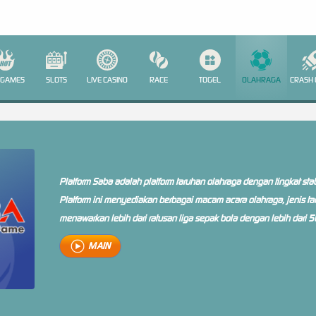
 GAMES
SLOTS
LIVE CASINO
RACE
TOGEL
OLAHRAGA
CRASH
Platform Saba adalah platform taruhan olahraga dengan tingkat stabi
Platform ini menyediakan berbagai macam acara olahraga, jenis ta
menawarkan lebih dari ratusan liga sepak bola dengan lebih dari 
MAIN