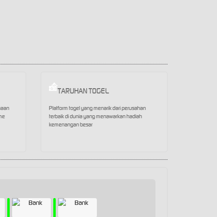
TARUHAN TOGEL
haan
Platform togel yang menarik dari perusahan
ame
terbaik di dunia yang menawarkan hadiah
kemenangan besar