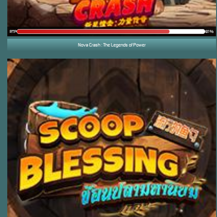
RTP
81%
Nova Crash : The Legends of Power