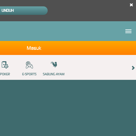
×
UNDUH
Masuk
POKER
E-SPORTS
SABUNG AYAM