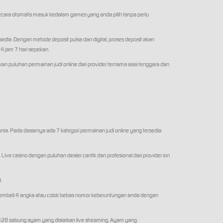
secara otomatis masuk kedalam games yang anda pilih tanpa perlu
dia. Dengan metode deposit pulsa dan digital, proses deposit akan
24 jam 7 hari sepekan.
kan puluhan permainan judi online dari provider ternama asia tenggara dan
unia. Pada dasarnya ada 7 kategori permainan judi online yang tersedia
Live casino dengan puluhan dealer cantik dan profesional dari provider ion
.
bisa membeli 4 angka atau colok bebas nomor keberuntungan anda dengan
s128 sabung ayam yang disiarkan live streaming. Ayam yang