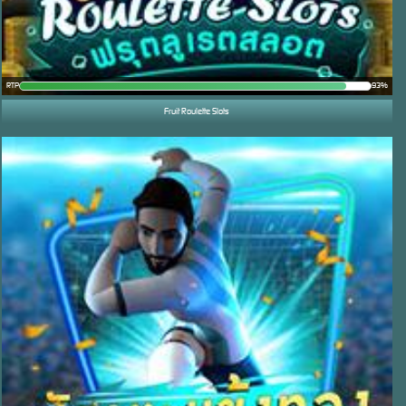
RTP
93%
Fruit Roulette Slots