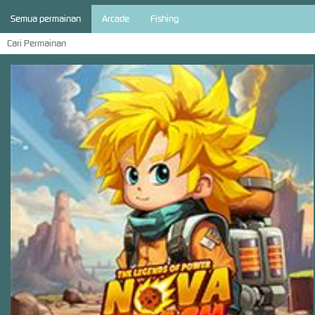
Semua permainan
Arcade
Fishing