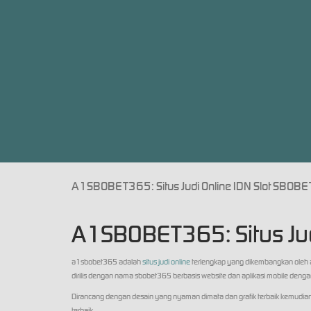
A1SBOBET365: Situs Judi Online IDN Slot SBOB
A1SBOBET365: Situs Jud
a1sbobet365 adalah
situs judi online
terlengkap yang dikembangkan oleh a1
dirilis dengan nama sbobet365 berbasis website dan aplikasi mobile deng
Dirancang dengan desain yang nyaman dimata dan grafik terbaik kemudian d
terbaik.