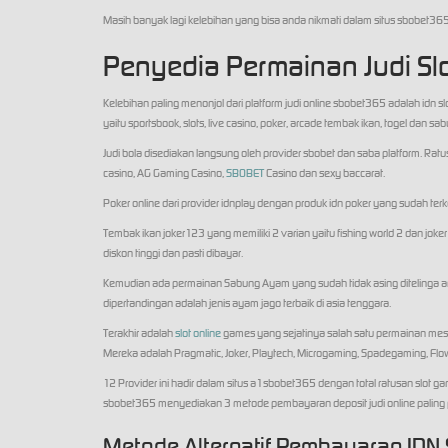
Masih banyak lagi kelebihan yang bisa anda nikmati dalam situs sbobet36
Penyedia Permainan Judi Slo
Kelebihan paling menonjol dari platform judi online sbobet365 adalah idn s
yaitu sportsbook, slots, live casino, poker, arcade tembak ikan, togel dan s
Judi bola disediakan langsung oleh provider sbobet dan saba platform. Ratu
casino, AG Gaming Casino,
SBOBET
Casino dan sexy baccarat.
Poker online dari provider idnplay dengan produk idn poker yang sudah terk
Tembak ikan joker123 yang memiliki 2 varian yaitu fishing world 2 dan jok
diskon tinggi dan pasti dibayar.
Kemudian ada permainan Sabung Ayam yang sudah tidak asing ditelinga and
dipertandingan adalah jenis ayam jago terbaik di asia tenggara.
Terakhir adalah
slot online
games yang sejatinya salah satu permainan mesin
Mereka adalah Pragmatic, Joker, Playtech, Microgaming, Spadegaming, Flow 
12 Provider ini hadir dalam situs a1sbobet365 dengan total ratusan slot 
sbobet365 menyediakan 3 metode pembayaran deposit judi online paling pra
Metode Alternatif Pembayaran IDN S