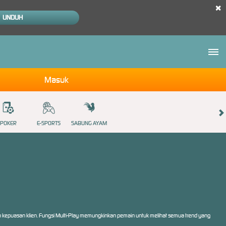
×
UNDUH
Masuk
POKER
E-SPORTS
SABUNG AYAM
 kepuasan klien. Fungsi Multi-Play memungkinkan pemain untuk melihat semua trend yang