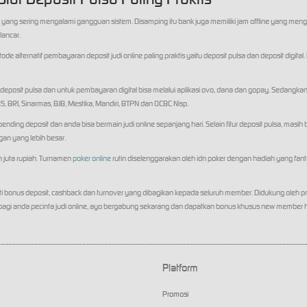
ang sering mengalami gangguan sistem. Disamping itu bank juga memiliki jam offline yang mengg
lancar.
 alternatif pembayaran deposit judi online paling praktis yaitu deposit pulsa dan deposit digital
eposit pulsa dan untuk pembayaran digital bisa melalui aplikasi ovo, dana dan gopay. Sedangk
 BRI, Sinarmas, BJB, Mestika, Mandiri, BTPN dan OCBC Nisp.
pending deposit dan anda bisa bermain judi online sepanjang hari. Selain fitur deposit pulsa, masih
gan yang lebih besar.
n juta rupiah. Turnamen
poker online
rutin diselenggarakan oleh idn poker dengan hadiah yang fantasti
onus deposit, cashback dan turnover yang dibagikan kepada seluruh member. Didukung oleh provide
bagi anda pecinta judi online, ayo bergabung sekarang dan dapatkan bonus khusus new member har
Platform
Promosi