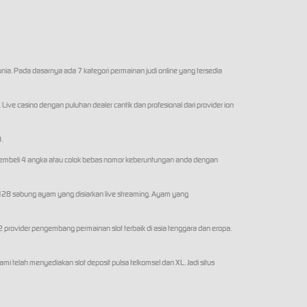
unia. Pada dasarnya ada 7 kategori permainan judi online yang tersedia
Live casino dengan puluhan dealer cantik dan profesional dari provider ion
.
bisa membeli 4 angka atau colok bebas nomor keberuntungan anda dengan
s128 sabung ayam yang disiarkan live streaming. Ayam yang
 provider pengembang permainan slot terbaik di asia tenggara dan eropa.
i telah menyediakan slot deposit pulsa telkomsel dan XL. Jadi situs