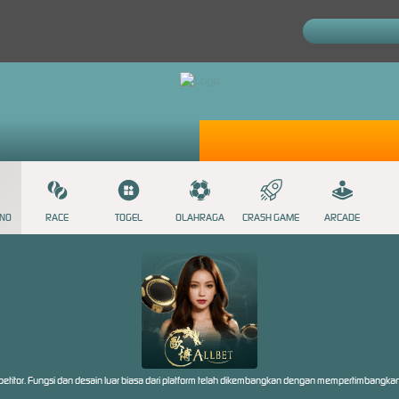
INO
RACE
TOGEL
OLAHRAGA
CRASH GAME
ARCADE
titor. Fungsi dan desain luar biasa dari platform telah dikembangkan dengan mempertimbangkan