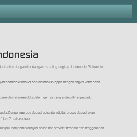
Indonesia
online dengan fitur dan games paling lengkap di indonesia. Platform ini
ngkat berbasis windows, android dan iOS apple dengan tingkat keamanan
secara otomatis masuk kedalam games yang anda pilih tanpa perlu
dia. Dengan metode deposit pulsa dan digital, proses deposit akan
24 jam 7 hari sepekan.
kan puluhan permainan judi online dari provider ternama asia tenggara dan