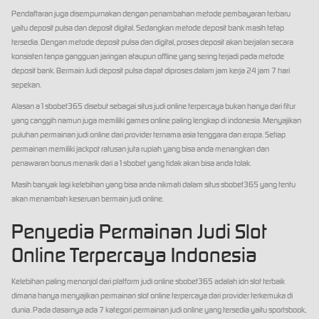
Pendaftaran juga disempurnakan dengan penambahan metode pembayaran terbaru
yaitu deposit pulsa dan deposit digital. Sedangkan metode deposit bank masih tetap
tersedia. Dengan metode deposit pulsa dan digital, proses deposit akan berjalan secara
konsisten tanpa gangguan jaringan ataupun offline yang sering terjadi pada metode
deposit bank. Bermain Judi deposit pulsa dapat diproses dalam jam kerja 24 jam 7 hari
sepekan.
Alasan a1sbobet365 disebut sebagai situs judi online terpercaya bukan hanya dari fitur
yang canggih namun juga memiliki games online paling lengkap di indonesia. Menyajikan
puluhan permainan judi online dari provider ternama asia tenggara dan eropa. Setiap
permainan memiliki jackpot ratusan juta rupiah yang bisa anda menangkan dan
penawaran bonus menarik dari a1sbobet yang tidak akan bisa anda tolak.
Masih banyak lagi kelebihan yang bisa anda nikmati dalam situs sbobet365 yang tentu
akan menambah keseruan bermain judi online.
Penyedia Permainan Judi Slot
Online Terpercaya Indonesia
Kelebihan paling menonjol dari platform judi online sbobet365 adalah idn slot terbaik
dimana hanya menyajikan permainan slot online terpercaya dari provider terkemuka di
dunia. Pada dasarnya ada 7 kategori permainan judi online yang tersedia yaitu sportsbook,