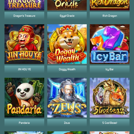
Dragon's Treasure
Egypt Oracle
Rich Dragon
JIN HOU YE
Doggy Wealth
Icy Bar
Pandaria
Zeus
5 God Beast