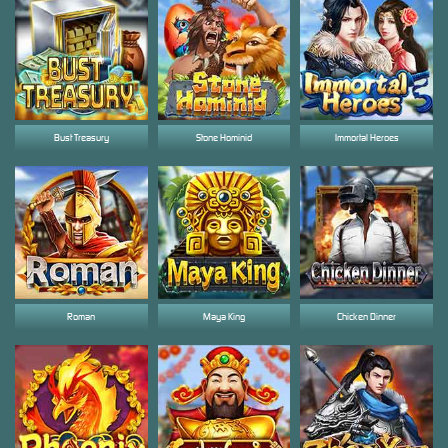
Bust Treasury
Stone Hominid
Immortal Heroes
Roman
Maya King
Chicken Dinner