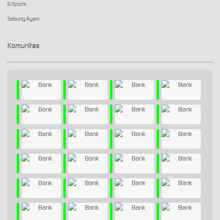
E-Sports
Sabung Ayam
Komunitas