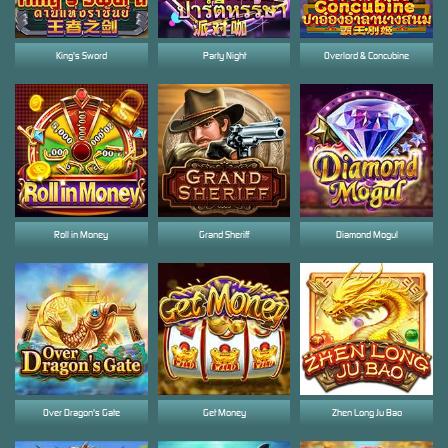
King's Sword
Party Night
Overlord & Concubine
Roll in Money
Grand Sheriff
Diamond Mogul
Over Dragon's Gate
Get Money
Zhen Long Ju Bao