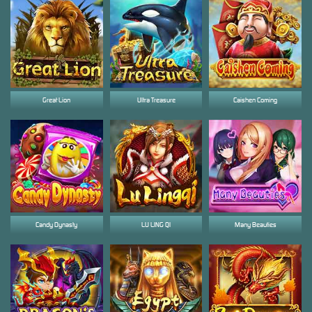
Great Lion
Ultra Treasure
Caishen Coming
Candy Dynasty
LU LING QI
Many Beauties