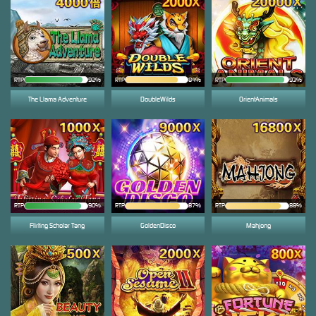
RTP
92%
RTP
84%
RTP
93%
The Llama Adventure
DoubleWilds
OrientAnimals
RTP
90%
RTP
87%
RTP
88%
Flirting Scholar Tang
GoldenDisco
Mahjong