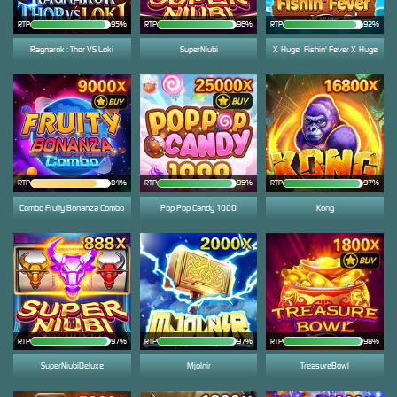
RTP
95%
RTP
96%
RTP
92%
Ragnarok : Thor VS Loki
SuperNiubi
X-Huge_Fishin' Fever X-Huge
RTP
84%
RTP
95%
RTP
97%
Combo Fruity Bonanza Combo
Pop Pop Candy 1000
Kong
RTP
97%
RTP
97%
RTP
98%
SuperNiubiDeluxe
Mjolnir
TreasureBowl