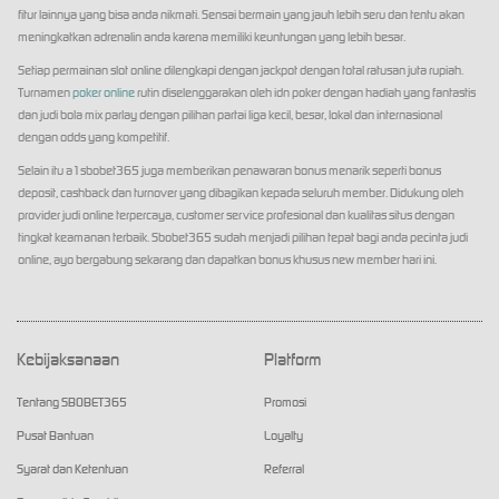
fitur lainnya yang bisa anda nikmati. Sensai bermain yang jauh lebih seru dan tentu akan
meningkatkan adrenalin anda karena memiliki keuntungan yang lebih besar.
Setiap permainan slot online dilengkapi dengan jackpot dengan total ratusan juta rupiah.
Turnamen
poker online
rutin diselenggarakan oleh idn poker dengan hadiah yang fantastis
dan judi bola mix parlay dengan pilihan partai liga kecil, besar, lokal dan internasional
dengan odds yang kompetitif.
Selain itu a1sbobet365 juga memberikan penawaran bonus menarik seperti bonus
deposit, cashback dan turnover yang dibagikan kepada seluruh member. Didukung oleh
provider judi online terpercaya, customer service profesional dan kualitas situs dengan
tingkat keamanan terbaik. Sbobet365 sudah menjadi pilihan tepat bagi anda pecinta judi
online, ayo bergabung sekarang dan dapatkan bonus khusus new member hari ini.
Kebijaksanaan
Platform
Tentang SBOBET365
Promosi
Pusat Bantuan
Loyalty
Syarat dan Ketentuan
Referral