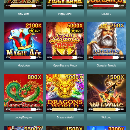
RTP
86%
RTP
79%
RTP
82%
New Year
Piggy Bank
GoLaiFu
RTP
80%
RTP
83%
RTP
79%
Magic Ace
Open Sesame Mega
Olympian Temple
RTP
81%
RTP
88%
RTP
89%
Lucky Dragons
DragonsWorld
Wukong