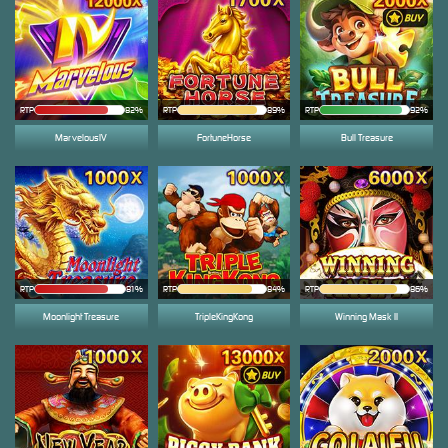
RTP
82%
RTP
89%
RTP
92%
MarvelousIV
FortuneHorse
Bull Treasure
RTP
81%
RTP
84%
RTP
86%
Moonlight Treasure
TripleKingKong
Winning Mask II