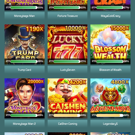
RTP
95%
RTP
95%
RTP
97%
Moneybags Man
Fortune Treasure
MayaGoldCrazy
RTP
96%
RTP
95%
RTP
98%
Trump Card
LuckySeven
Blossom of Wealth
RTP
95%
RTP
89%
RTP
88%
Moneybags Man 2
CaiShen Coming
Legendary5