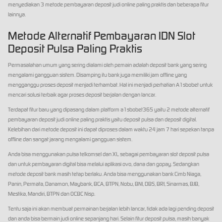
menyediakan 3 metode pembayaran deposit judi online paling praktis dan beberapa fitur
lainnya.
Metode Alternatif Pembayaran IDN Slot
Deposit Pulsa Paling Praktis
Permasalahan umum yang sering dialami oleh pemain adalah deposit bank yang sering
mengalami gangguan sistem. Disamping itu bank juga memiliki jam offline yang
mengganggu proses deposit menjadi terhambat. Hal ini menjadi perhatian A1sbobet untuk
mencari solusi terbaik agar proses deposit berjalan dengan lancar.
Terdapat fitur baru yang dipasang dalam platform a1sbobet365 yaitu 2 metode alternatif
pembayaran deposit judi online paling praktis yaitu deposit pulsa dan deposit digital.
Kelebihan dari metode deposit ini dapat diproses dalam waktu 24 jam 7 hari sepekan tanpa
offline dan sangat jarang mengalami gangguan sistem.
Anda bisa menggunakan pulsa telkomsel dan XL sebagai pembayaran slot deposit pulsa
dan untuk pembayaran digital bisa melalui aplikasi ovo, dana dan gopay. Sedangkan
metode deposit bank masih tetap berlaku. Anda bisa menggunakan bank Cimb Niaga,
Panin, Permata, Danamon, Maybank, BCA, BTPN, Nobu, BNI, DBS, BRI, Sinarmas, BJB,
Mestika, Mandiri, BTPN dan OCBC Nisp.
Tentu saja ini akan membuat permainan berjalan lebih lancar, tidak ada lagi pending deposit
dan anda bisa bermain judi online sepanjang hari. Selain fitur deposit pulsa, masih banyak