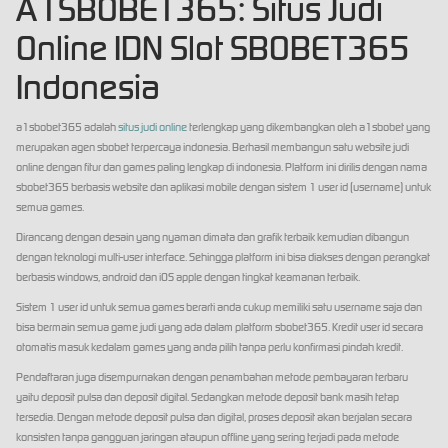
A1SBOBET365: Situs Judi
Online IDN Slot SBOBET365
Indonesia
a1sbobet365 adalah
situs judi online
terlengkap yang dikembangkan oleh a1sbobet yang
merupakan agen sbobet terpercaya indonesia. Berhasil membangun satu website judi
online dengan fitur dan games paling lengkap di indonesia. Platform ini dirilis dengan nama
sbobet365 berbasis website dan aplikasi mobile dengan sistem 1 user id (username) untuk
semua games.
Dirancang dengan desain yang nyaman dimata dan grafik terbaik kemudian dibangun
dengan teknologi multi-user interface. Sehingga platform ini bisa diakses dengan perangkat
berbasis windows, android dan iOS apple dengan tingkat keamanan terbaik.
Sistem 1 user id untuk semua games berarti anda cukup memiliki satu username saja dan
bisa bermain semua game judi yang ada dalam platform sbobet365. Kredit user id secara
otomatis masuk kedalam games yang anda pilih tanpa perlu konfirmasi pindah kredit.
Pendaftaran juga disempurnakan dengan penambahan metode pembayaran terbaru
yaitu deposit pulsa dan deposit digital. Sedangkan metode deposit bank masih tetap
tersedia. Dengan metode deposit pulsa dan digital, proses deposit akan berjalan secara
konsisten tanpa gangguan jaringan ataupun offline yang sering terjadi pada metode