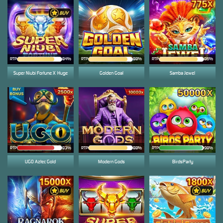
RTP
84%
RTP
88%
RTP
86%
Super Niubi Fortune X-Huge
Golden Goal
Samba Jewel
RTP
83%
RTP
88%
RTP
98%
UGO Aztec Gold
Modern Gods
BirdsParty