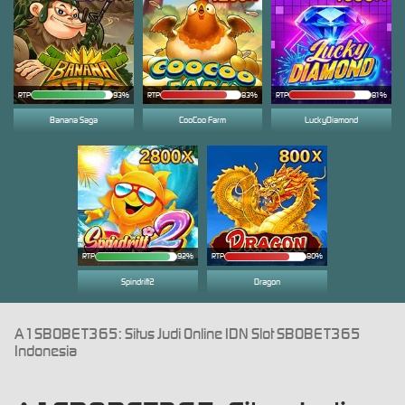
RTP
93%
RTP
83%
RTP
81%
Banana Saga
CooCoo Farm
LuckyDiamond
RTP
92%
RTP
80%
Spindrift2
Dragon
A1SBOBET365: Situs Judi Online IDN Slot SBOBET365
Indonesia